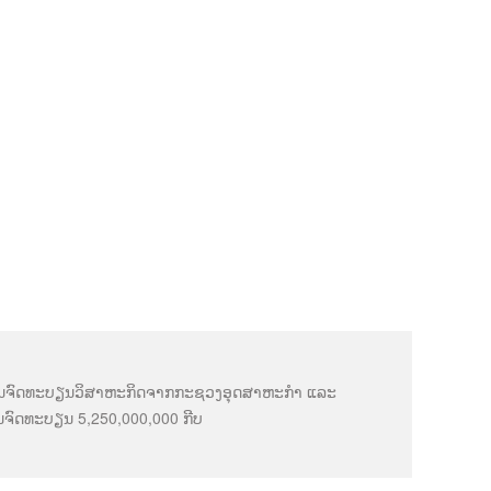
ການຈົດທະບຽນວິສາຫະກິດຈາກກະຊວງອຸດສາຫະກຳ ແລະ
ນຈົດທະບຽນ 5,250,000,000 ກີບ