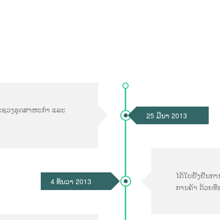
ກກະຊວງອຸດສາຫະກຳ ແລະ
25 ມີນາ 2013
ໄດ້ໃບຢັ້ງຢືນ
4 ທັນວາ 2013
ການຄ້າ ດ້ວຍທຶ