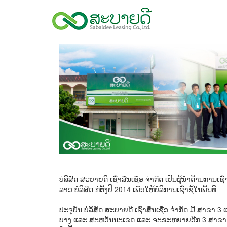
ບໍລິສັດ ສະບາຍດີ ເຊົ່າສຶນເຊື່ອ ຈຳກັດ ເປັນຜູ້ນຳດ້ານການເຊ
ລາວ ບໍລິສັດ ກໍ່ຕັ້ງປີ 2014 ເພື່ອໃຫ້ບໍລິການເຊົ່າຊື້ໃນພື້ນທີ
ປະຈຸບັນ ບໍລິສັດ ສະບາຍດີ ເຊົ່າສຶນເຊື່ອ ຈຳກັດ ມີ ສາຂາ
ບາງ ແລະ ສະຫວັນນະເຂດ ແລະ ຈະຂະຫຍາຍອີກ 3 ສາຂາ 