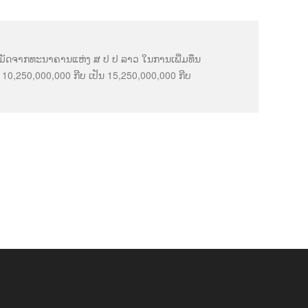
ຸມັດຈາກທະນາຄານແຫ່ງ ສ ປ ປ ລາວ ໃນການເພີ່ມທຶນ
0,250,000,000 ກີບ ເປັນ 15,250,000,000 ກີບ