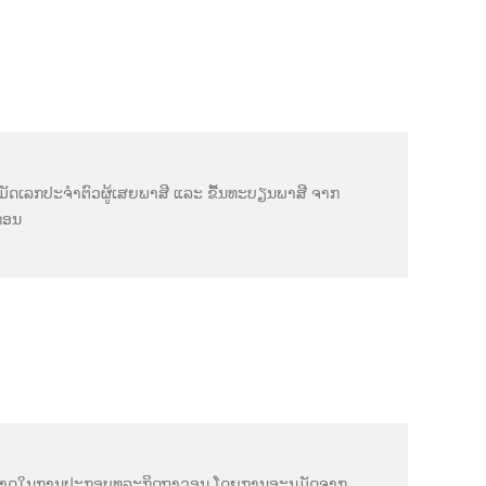
ຸມັດເລກປະຈຳຕົວຜູ້ເສຍພາສີ ແລະ ຂື້ນທະບຽນພາສີ ຈາກ
ກອນ
ຸຍາດໃນການປະກອບທຸລະກິດຖາວອນ ໂດຍການອະນຸມັດຈາກ