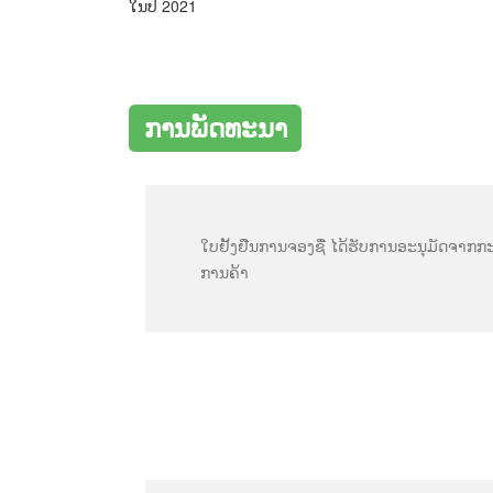
ໃນປີ 2021
ການພັດທະນາ
ໃບຢັ້ງຢືນການຈອງຊື່ ໄດ້ຮັບການອະນຸມັດຈາ
ການຄ້າ