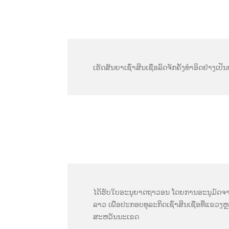
ເຮັດສັນຍາເຊົ່າສິນເຊື່ອລົດຈັກຄັ້ງທຳອິດຢ່າງເປ
ໄດ້ຮັບໃບອະນຸຍາດຖາວອນ ໂດຍການອະນຸມັດຈ
ລາວ ເພື່ອປະກອບທຸລະກິດເຊົ່າສິນເຊື່ອທີ່ແຂ
ສະຫວັນນະເຂດ