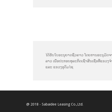
ໄດ້ຮັບໃບອະນຸຍາດຊົ່ວຄາວ ໂດຍການອະນຸມັດ
ລາວ ເພື່ອປະກອບທຸລະກິດເຊົ່າສິນເຊື່ອທີ່ແຂ
ແລະ ແຂວງອຸດົມໄຊ
@ 2018 - Sabaidee Leasing Co.,Ltd.