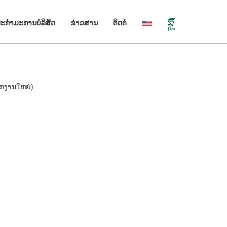
NT)
ະກໍາມະການບໍລິສັດ
ຂ່າວສານ
ຕິດຕໍ່
ກງານໃຫຍ່)