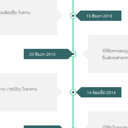
ວນທ້ອງຖີ່ນ ໃນການ
13 ທັນວາ 2013
ໄດ້ຮັບການອະນ
23 ທັນວາ 2013
ກົມສ່ວຍສາອາ
ຄາວ (180ວັນ) ໂດຍການ
14 ກໍລະກົດ 2014
ໄດ້ຮັບໃບອະນ