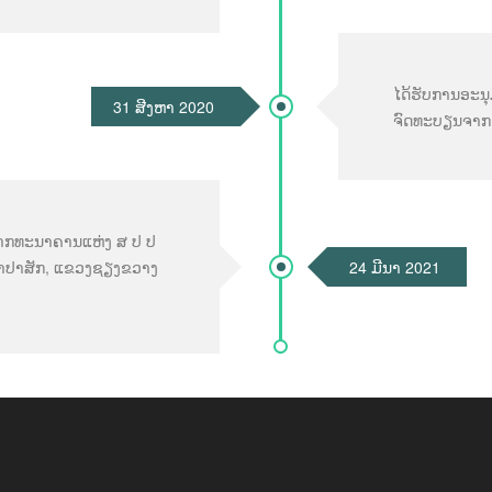
ໄດ້ຮັບການອະນ
31 ສີງຫາ 2020
ຈົດທະບຽນຈາກ 1
ຈາກທະນາຄານແຫ່ງ ສ ປ ປ
ວງຈຳປາສັກ, ແຂວງຊຽງຂວາງ
24 ມີນາ 2021