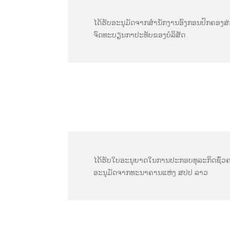
ໄດ້ຮັບອະນຸມັດຈາກສຳນັກງານອົງກອນປົກຄອງສ່
ຈົດທະບຽນກາປະທັບຂອງບໍລິສັດ
ໄດ້ຮັບໃບອະນຸຍາດໃນການປະກອບທຸລະກິດຊົ່ວ
ອະນຸມັດຈາກທະນາຄານແຫ່ງ ສປປ ລາວ