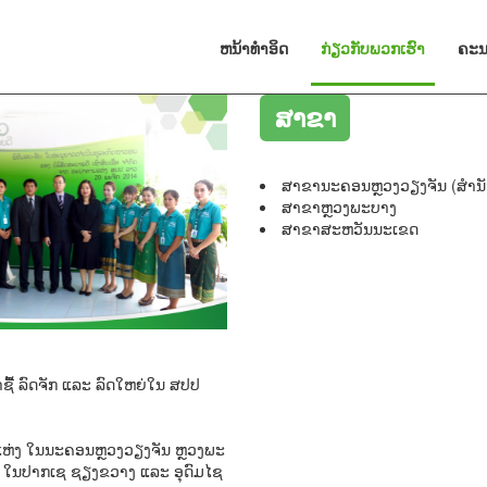
(CURRE
ຫນ້າທໍາອິດ
ກ່ຽວກັບພວກເຮົາ
ຄະນ
ສາຂາ
ສາຂານະຄອນຫຼວງວຽງຈັນ (ສຳນັ
ສາຂາຫຼວງພະບາງ
ສາຂາສະຫວັນນະເຂດ
ົ່າຊື້ ລົດຈັກ ແລະ ລົດໃຫຍ່ໃນ ສປປ
 3 ແຫ່ງ ໃນນະຄອນຫຼວງວຽງຈັນ ຫຼວງພະ
ໃນປາກເຊ ຊຽງຂວາງ ແລະ ອຸດົມໄຊ