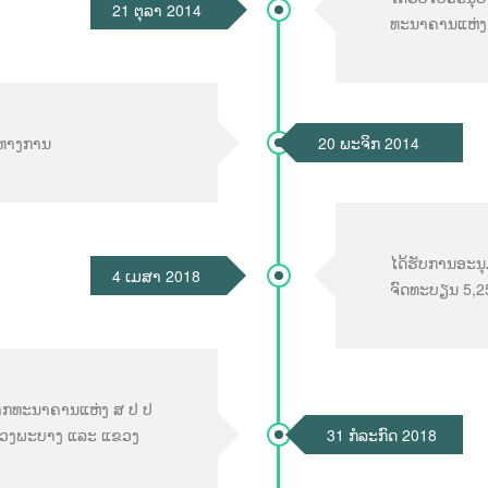
21 ຕຸລາ 2014
ທະນາຄານແຫ່ງ
ັນທາງການ
20 ພະຈິກ 2014
ໄດ້ຮັບການອະນ
4 ເມສາ 2018
ຈົດທະບຽນ 5,25
າກທະນາຄານແຫ່ງ ສ ປ ປ
ວງຫຼວງພະບາງ ແລະ ແຂວງ
31 ກໍລະກົດ 2018